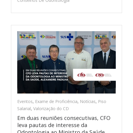
Conselhos De Odontologia
Eventos
,
Exame de Proficiência
,
Notícias
,
Piso
Salarial
,
Valorização do CD
Em duas reuniões consecutivas, CFO
leva pautas de interesse da
Odontologia ao Ministro da Saúde,