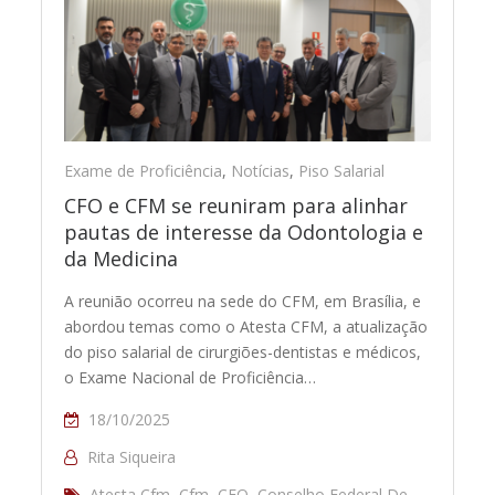
Exame de Proficiência
,
Notícias
,
Piso Salarial
CFO e CFM se reuniram para alinhar
pautas de interesse da Odontologia e
da Medicina
A reunião ocorreu na sede do CFM, em Brasília, e
abordou temas como o Atesta CFM, a atualização
do piso salarial de cirurgiões-dentistas e médicos,
o Exame Nacional de Proficiência…
18/10/2025
Rita Siqueira
Atesta Cfm
,
Cfm
,
CFO
,
Conselho Federal De