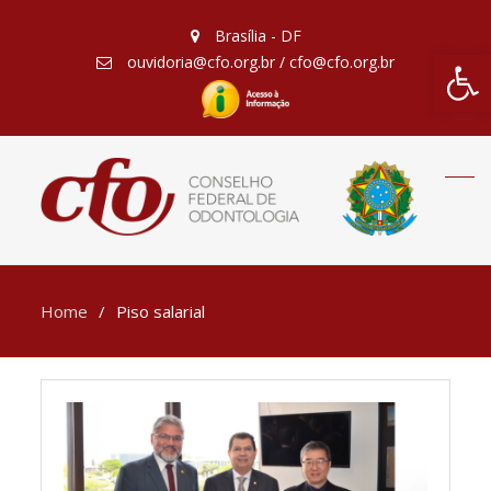
Brasília - DF
Barra de Fe
ouvidoria@cfo.org.br / cfo@cfo.org.br
Home
Piso salarial