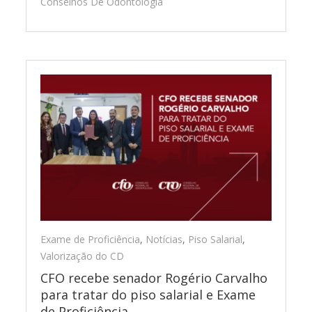
Conselhos De Odontologia
Exame de Proficiência
,
Notícias
,
Piso Salarial
,
Valorização do CD
CFO recebe senador Rogério Carvalho
para tratar do piso salarial e Exame
de Proficiência