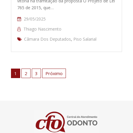
vitória na tramitação da proposta O Projeto de Lei
765 de 2015, que…
29/05/2025
Thiago Nascimento
Câmara Dos Deputados
,
Piso Salarial
Paginação
de
1
2
3
Próximo
posts