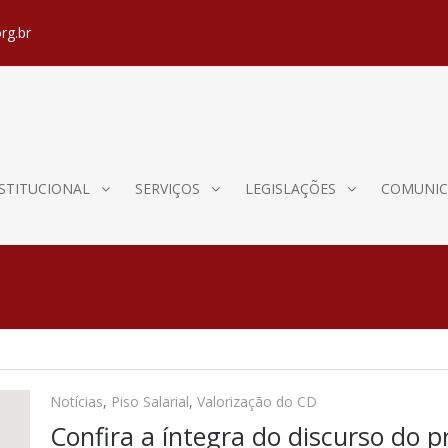
rg.br
STITUCIONAL
SERVIÇOS
LEGISLAÇÕES
COMUNIC
Notícias
,
Piso Salarial
,
Valorização do CD
Confira a íntegra do discurso do 