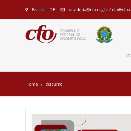
Brasília - DF
ouvidoria@cfo.org.br / cfo@cfo.o
IN
Home
discurso