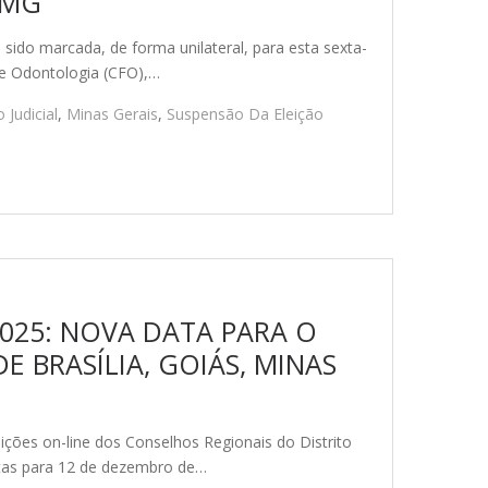
O-MG
ido marcada, de forma unilateral, para esta sexta-
de Odontologia (CFO),…
 Judicial
,
Minas Gerais
,
Suspensão Da Eleição
2025: NOVA DATA PARA O
E BRASÍLIA, GOIÁS, MINAS
ções on-line dos Conselhos Regionais do Distrito
istas para 12 de dezembro de…