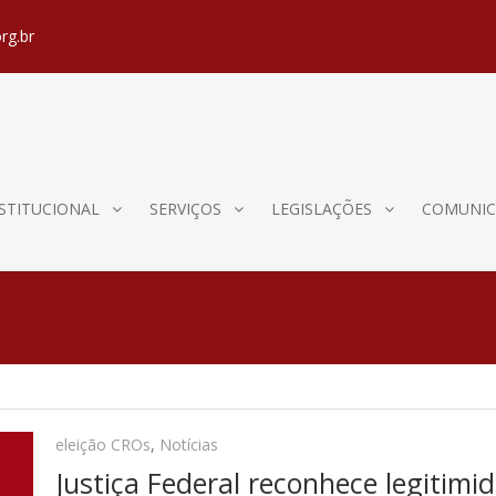
rg.br
STITUCIONAL
SERVIÇOS
LEGISLAÇÕES
COMUNIC
eleição CROs
,
Notícias
Justiça Federal reconhece legitim