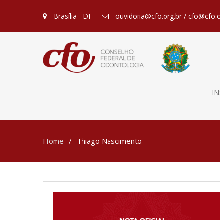
Brasília - DF
ouvidoria@cfo.org.br / cfo@cfo.o
IN
Home
Thiago Nascimento