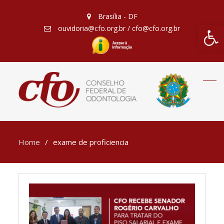
Brasília - DF
Barra de Fe
ouvidoria@cfo.org.br / cfo@cfo.org.br
Home
exame de proficiencia