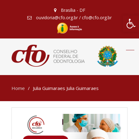
Brasília - DF
Barra de Fe
ouvidoria@cfo.org.br / cfo@cfo.org.br
Home
Julia Guimaraes Julia Guimaraes