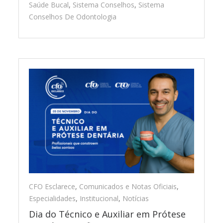
Saúde Bucal
,
Sistema Conselhos
,
Sistema
Conselhos De Odontologia
CFO Esclarece
,
Comunicados e Notas Oficiais
,
Especialidades
,
Institucional
,
Notícias
Dia do Técnico e Auxiliar em Prótese