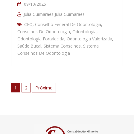
09/10/2025
Julia Guimaraes Julia Guimaraes
CFO
,
Conselho Federal De Odontologia
,
Conselhos De Odontologia
,
Odontologia
,
Odontologia Fortalecida
,
Odontologia Valorizada
,
Saúde Bucal
,
Sistema Conselhos
,
Sistema
Conselhos De Odontologia
Paginação
de
1
2
Próximo
posts