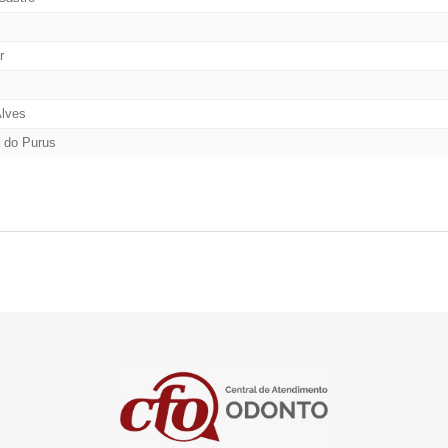
r
Alves
 do Purus
eira
iomard
re