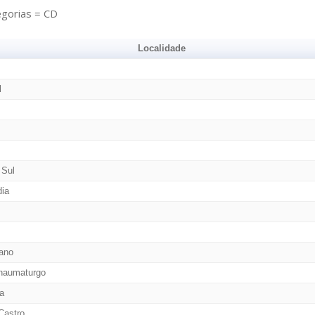
egorias = CD
Localidade
l
 Sul
dia
ano
haumaturgo
a
Castro