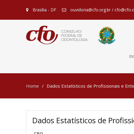
Brasília - DF
ouvidoria@cfo.org.br / cfo@cfo.o
IN
Home
Dados Estatísticos de Profissionais e Ent
Dados Estatísticos de Profiss
CRO