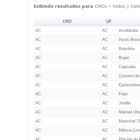
Exibindo resultados para
: CROs = todos | Cat
CRO
UF
AC
AC
Acrelândia
AC
AC
Assis Brasi
AC
AC
Brasiléia
AC
AC
Bujari
AC
AC
Capixaba
AC
AC
Cruzeiro do
AC
AC
Epitaciolân
AC
AC
Feijó
AC
AC
Jordão
AC
AC
Manoel Urb
AC
AC
Marechal T
AC
AC
Mâncio Lim
AC
AC
Plácido de 