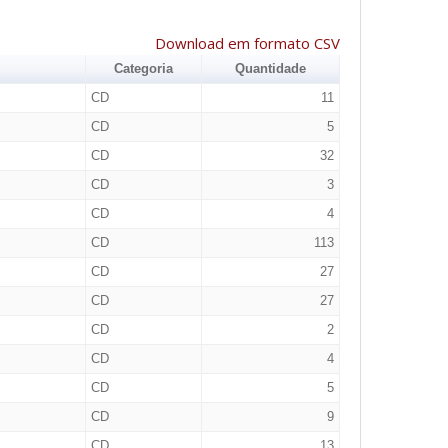
Download em formato CSV
Categoria
Quantidade
CD
11
CD
5
CD
32
CD
3
CD
4
CD
113
CD
27
CD
27
CD
2
CD
4
CD
5
CD
9
CD
13