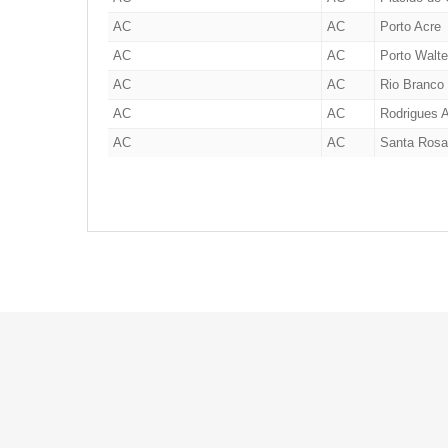
AC
AC
Porto Acre
AC
AC
Porto Walte
AC
AC
Rio Branco
AC
AC
Rodrigues 
AC
AC
Santa Rosa
AC
AC
Sena Madur
AC
AC
Senador Gu
AC
AC
Tarauacá
AC
AC
Xapuri
AC
AM
Boca do Ac
AC
AM
Guajará
AC
AM
Manaus
AC
CE
Fortaleza
AC
DF
Brasília
AC
MT
Jaciara