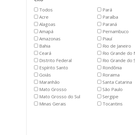
Todos
Pará
Acre
Paraíba
Alagoas
Paraná
Amapá
Pernambuco
Amazonas
Piauí
Bahia
Rio de Janeiro
Ceará
Rio Grande do 
Distrito Federal
Rio Grande do S
Espírito Santo
Rondônia
Goiás
Roraima
Maranhão
Santa Catarina
Mato Grosso
São Paulo
Mato Grosso do Sul
Sergipe
Minas Gerais
Tocantins