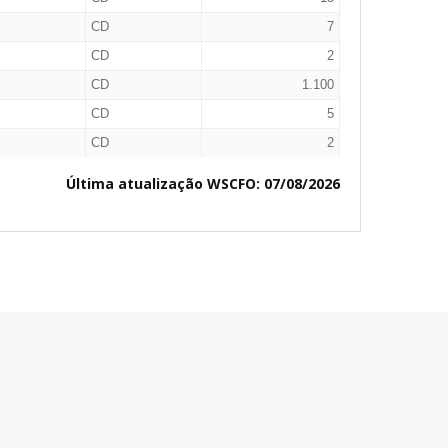
CD
7
CD
2
CD
1.100
CD
5
CD
2
CD
33
Última atualização WSCFO: 07/08/2026
CD
21
CD
30
CD
7
CD
6
CD
1
CD
1
CD
1
CD
4
CD
1