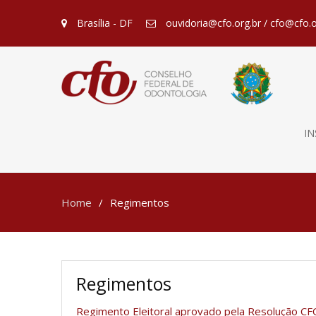
Brasília - DF
ouvidoria@cfo.org.br / cfo@cfo.o
IN
Home
Regimentos
Regimentos
Regimento Eleitoral aprovado pela Resolução C