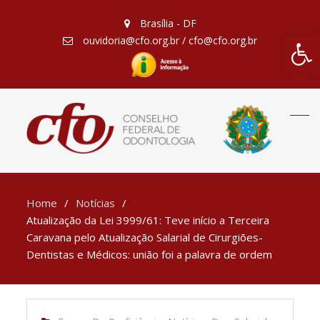
Brasília - DF
Barra de Fe
ouvidoria@cfo.org.br / cfo@cfo.org.br
Home
Notícias
Atualização da Lei 3999/61: Teve início a Terceira
Caravana pelo Atualização Salarial de Cirurgiões-
Dentistas e Médicos: união foi a palavra de ordem