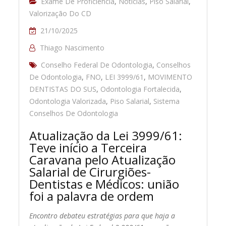
Exame De Proficiência
,
Notícias
,
Piso Salarial
,
Valorização Do CD
21/10/2025
Thiago Nascimento
Conselho Federal De Odontologia
,
Conselhos
De Odontologia
,
FNO
,
LEI 3999/61
,
MOVIMENTO
DENTISTAS DO SUS
,
Odontologia Fortalecida
,
Odontologia Valorizada
,
Piso Salarial
,
Sistema
Conselhos De Odontologia
Atualização da Lei 3999/61:
Teve início a Terceira
Caravana pelo Atualização
Salarial de Cirurgiões-
Dentistas e Médicos: união
foi a palavra de ordem
Encontro debateu estratégias para que haja a