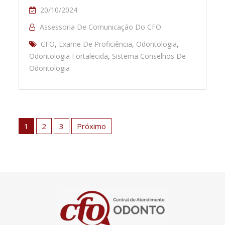
20/10/2024
Assessoria De Comunicação Do CFO
CFO
,
Exame De Proficiência
,
Odontologia
,
Odontologia Fortalecida
,
Sistema Conselhos De
Odontologia
Paginação
de
1
2
3
Próximo
posts