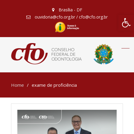
Brasília - DF
Barra de Fe
ouvidoria@cfo.org.br / cfo@cfo.org.br
Home
exame de proficiência