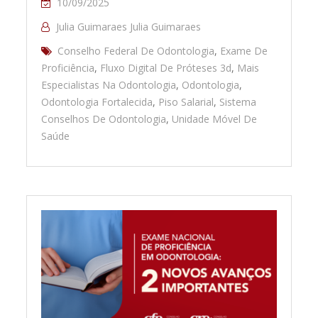
10/09/2025
Julia Guimaraes Julia Guimaraes
Conselho Federal De Odontologia
,
Exame De
Proficiência
,
Fluxo Digital De Próteses 3d
,
Mais
Especialistas Na Odontologia
,
Odontologia
,
Odontologia Fortalecida
,
Piso Salarial
,
Sistema
Conselhos De Odontologia
,
Unidade Móvel De
Saúde