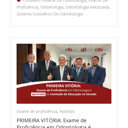
Conselho Federal De Odontologia
,
Exame De
Proficiência
,
Odontologia
,
Odontologia Valorizada
,
Sistema Conselhos De Odontologia
Exame de proficiência
,
Notícias
PRIMEIRA VITÓRIA: Exame de
Proficiência em Odontologia é