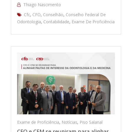
Thiago Nascimento
Cfc
,
CFO
,
Conselhão
,
Conselho Federal De
Odontologia
,
Contabilidade
,
Exame De Proficiência
Exame de Proficiência
,
Notícias
,
Piso Salarial
CFO e CFM se reuniram para alinhar