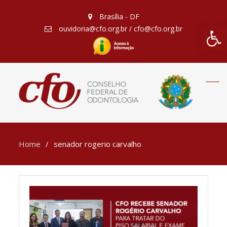
Brasília - DF
Barra de Fe
ouvidoria@cfo.org.br / cfo@cfo.org.br
Home
senador rogerio carvalho