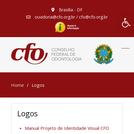
Brasília - DF
Barra de Fe
ouvidoria@cfo.org.br / cfo@cfo.org.br
Home
Logos
Logos
Manual Projeto de Identidade Visual CFO