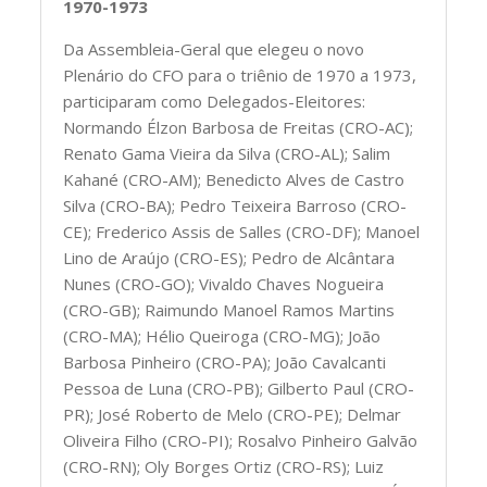
1970-1973
Da Assembleia-Geral que elegeu o novo
Plenário do CFO para o triênio de 1970 a 1973,
participaram como Delegados-Eleitores:
Normando Élzon Barbosa de Freitas (CRO-AC);
Renato Gama Vieira da Silva (CRO-AL); Salim
Kahané (CRO-AM); Benedicto Alves de Castro
Silva (CRO-BA); Pedro Teixeira Barroso (CRO-
CE); Frederico Assis de Salles (CRO-DF); Manoel
Lino de Araújo (CRO-ES); Pedro de Alcântara
Nunes (CRO-GO); Vivaldo Chaves Nogueira
(CRO-GB); Raimundo Manoel Ramos Martins
(CRO-MA); Hélio Queiroga (CRO-MG); João
Barbosa Pinheiro (CRO-PA); João Cavalcanti
Pessoa de Luna (CRO-PB); Gilberto Paul (CRO-
PR); José Roberto de Melo (CRO-PE); Delmar
Oliveira Filho (CRO-PI); Rosalvo Pinheiro Galvão
(CRO-RN); Oly Borges Ortiz (CRO-RS); Luiz