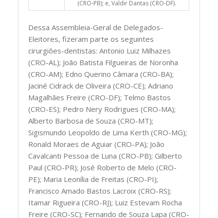
(CRO-PB); e, Valdir Dantas (CRO-DF).
Dessa Assembleia-Geral de Delegados-
Eleitores, fizeram parte os seguintes
cirurgiões-dentistas: Antonio Luiz Milhazes
(CRO-AL); João Batista Filgueiras de Noronha
(CRO-AM); Edno Querino Câmara (CRO-BA);
Jaciné Cidrack de Oliveira (CRO-CE); Adriano
Magalhães Freire (CRO-DF); Telmo Bastos
(CRO-ES); Pedro Nery Rodrigues (CRO-MA);
Alberto Barbosa de Souza (CRO-MT);
Sigismundo Leopoldo de Lima Kerth (CRO-MG);
Ronald Moraes de Aguiar (CRO-PA); João
Cavalcanti Pessoa de Luna (CRO-PB); Gilberto
Paul (CRO-PR); José Roberto de Melo (CRO-
PE); Maria Leonília de Freitas (CRO-PI);
Francisco Amado Bastos Lacroix (CRO-RS);
Itamar Rigueira (CRO-RJ); Luiz Estevam Rocha
Freire (CRO-SC); Fernando de Souza Lapa (CRO-