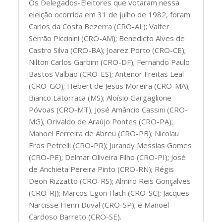
Os Delegados-Eleitores que votaram nessa
eleição ocorrida em 31 de julho de 1982, foram:
Carlos da Costa Bezerra (CRO-AL); Valter
Serrão Piccinini (CRO-AM); Benedicto Alves de
Castro Silva (CRO-BA); Joarez Porto (CRO-CE);
Nilton Carlos Garbim (CRO-DF); Fernando Paulo
Bastos Valbão (CRO-ES); Antenor Freitas Leal
(CRO-GO); Hebert de Jesus Moreira (CRO-MA);
Bianco Latorraca (MS); Aloísio Gargaglione
Póvoas (CRO-MT); José Amâncio Cassini (CRO-
MG); Orivaldo de Araújo Pontes (CRO-PA);
Manoel Ferreira de Abreu (CRO-PB); Nicolau
Eros Petrelli (CRO-PR); Jurandy Messias Gomes
(CRO-PE); Delmar Oliveira Filho (CRO-PI); José
de Anchieta Pereira Pinto (CRO-RN); Régis
Deon Rizzatto (CRO-RS); Almiro Reis Gonçalves
(CRO-RJ); Marcos Egon Flach (CRO-SC); Jacques
Narcisse Henri Duval (CRO-SP); e Manoel
Cardoso Barreto (CRO-SE).