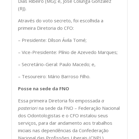
Dias Ribeiro (MG); e, José Colunga Gonzalez
(RJ).
Através do voto secreto, foi escolhida a
primeira Diretoria do CFO:
– Presidente: Dílson Ávila Tomé;
– Vice-Presidente: Plínio de Azevedo Marques;
– Secretário-Geral: Paulo Macedo; e,
– Tesoureiro: Mário Barroso Filho.
Posse na sede da FNO
Essa primeira Diretoria foi empossada
a
posteriori
na sede da FNO – Federação Nacional
dos Odontologistas e o CFO instalou seus
serviços, para dar andamento aos trabalhos
iniciais nas dependências da Confederação
Nacional das Profissões Liberais (CNPL).