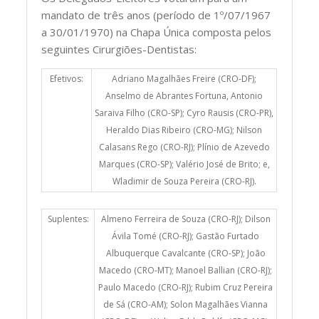
mandato de três anos (período de 1º/07/1967
a 30/01/1970) na Chapa Única composta pelos
seguintes Cirurgiões-Dentistas:
Efetivos:
Adriano Magalhães Freire (CRO-DF);
Anselmo de Abrantes Fortuna, Antonio
Saraiva Filho (CRO-SP); Cyro Rausis (CRO-PR),
Heraldo Dias Ribeiro (CRO-MG); Nilson
Calasans Rego (CRO-RJ); Plínio de Azevedo
Marques (CRO-SP); Valério José de Brito; e,
Wladimir de Souza Pereira (CRO-RJ).
Suplentes:
Almeno Ferreira de Souza (CRO-RJ); Dilson
Ávila Tomé (CRO-RJ); Gastão Furtado
Albuquerque Cavalcante (CRO-SP); João
Macedo (CRO-MT); Manoel Ballian (CRO-RJ);
Paulo Macedo (CRO-RJ); Rubim Cruz Pereira
de Sá (CRO-AM); Solon Magalhães Vianna