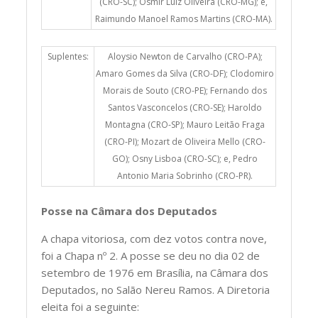
(CRO-SC); Osmir Luiz Oliveira (CRO-MG); e,
Raimundo Manoel Ramos Martins (CRO-MA).
Suplentes:
Aloysio Newton de Carvalho (CRO-PA);
Amaro Gomes da Silva (CRO-DF); Clodomiro
Morais de Souto (CRO-PE); Fernando dos
Santos Vasconcelos (CRO-SE); Haroldo
Montagna (CRO-SP); Mauro Leitão Fraga
(CRO-PI); Mozart de Oliveira Mello (CRO-
GO); Osny Lisboa (CRO-SC); e, Pedro
Antonio Maria Sobrinho (CRO-PR).
Posse na Câmara dos Deputados
A chapa vitoriosa, com dez votos contra nove,
foi a Chapa nº 2. A posse se deu no dia 02 de
setembro de 1976 em Brasília, na Câmara dos
Deputados, no Salão Nereu Ramos. A Diretoria
eleita foi a seguinte: