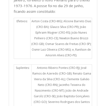
Janeiro, foi eleito o novo Plenário para o triênio
1973-1976. A posse foi no dia 29 de junho,
ficando assim constituído:
Efetivos:
Airton Costa (CRO-MG); Alcione Barreto Dias
(CRO-BA); Glauco Silva (CRO-PR); João
Ephraim Wagner (CRO-RS); João Nunes
Pinheiro (CRO-CE); Newton Bueno Brüzzi
(CRO-GB); Osmar Soares de Freitas (CRO-SP);
Osmir Luiz Oliveira (CRO-MG); e, Ranilson de
Amorim Alves (CRO-PE).
Suplentes:
Antonio Ribeiro Pontes (CRO-RJ); José
Ramos de Azeredo (CRO-GB); Renato Gama
Vieira da Silva (CRO-AL); Clemente Galvão
Neto (CRO-RN); Jacintho Teixeira do
Nascimento (CRO-MT); João de Andrade
Garcêz (CRO-SE); João Baptista Gonçalves
(CRO-GO); Severino Rodrigues dos Santos