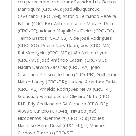
compareceram e votaram: Evandro Luiz Barros
Marroquim (CRO-AL); José Albuquerque
Cavalcanti (CRO-AM); Antonio Fernando Pereira
Falcão (CRO-BA); Antero José de Moraes Rola
(CRO-CE); Adriano Magalhães Freire (CRO-DF);
Telmo Bastos (CRO-ES); Cide José Rodrigues
(CRO-GO); Pedro Nery Rodrigues (CRO-MA);
Rui Meneghini (CRO-MT); João Nelson Lyrio
(CRO-MS); José Amâncio Cassini (CRO-MG);
Nadim Darwich Zacarias (CRO-PA); João
Cavalcanti Pessoa de Luna (CRO-PB); Guilherme
Nalter Loney (CRO-PR); Luciano Alcantara Farias
(CRO-PE); Arnaldo Rodrigues Neiva (CRO-PI);
Sebastião Fernandes de Oliveira Neto (CRO-
RN); Edy Ceciliano de Sá Carneiro (CRO-RS);
Aloysio Cariello (CRO-RJ); Nivaldo José
Nicodemos Nuernberg (CRO-SC); Jacques
Narcisse Henri Duval (CRO-SP); e, Manoel
Cardoso Barreto (CRO-SE).