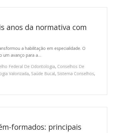
ois anos da normativa com
ansformou a habilitação em especialidade. O
ndo um avanço para a…
lho Federal De Odontologia
,
Conselhos De
ogia Valorizada
,
Saúde Bucal
,
Sistema Conselhos
,
cém-formados: principais