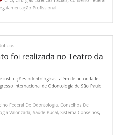
CFO
,
Cirurgias Estéticas Faciais
,
Conselho Federal
egulamentação Profissional
otícias
nto foi realizada no Teatro da
e instituições odontológicas, além de autoridades
ongresso Internacional de Odontologia de São Paulo
lho Federal De Odontologia
,
Conselhos De
ogia Valorizada
,
Saúde Bucal
,
Sistema Conselhos
,