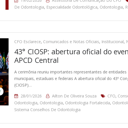
19/02/2026
Assessoria De Comunicação Do CFO
De Odontologia
,
Especialidade Odontológica
,
Odontologia
,
R
CFO Esclarece
,
Comunicados e Notas Oficiais
,
Institucional
,
N
43° CIOSP: abertura oficial do eve
APCD Central
A cerimônia reuniu importantes representantes de entidades 
municipais, estaduais e federais A abertura oficial do 43º C
(CIOSP)…
28/01/2026
Ailton De Oliveira Souza
CFO
,
Conse
Odontologia
,
Odontologia
,
Odontologia Fortalecida
,
Odontol
Sistema Conselhos De Odontologia