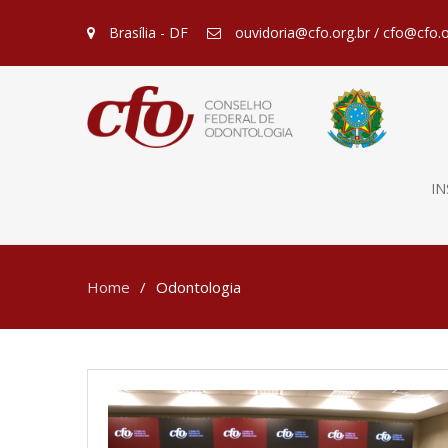
Brasília - DF
ouvidoria@cfo.org.br / cfo@cfo.o
IN
Home
Odontologia