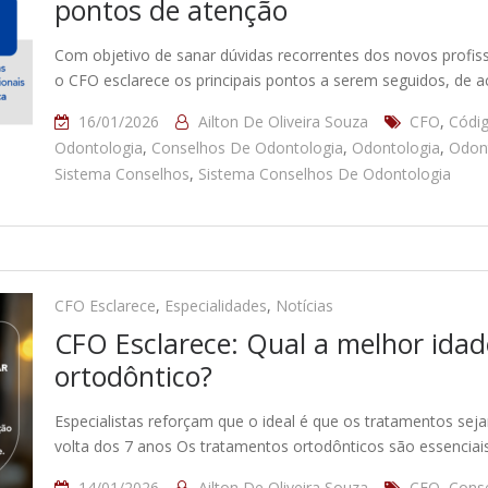
pontos de atenção
Com objetivo de sanar dúvidas recorrentes dos novos profis
o CFO esclarece os principais pontos a serem seguidos, de
16/01/2026
Ailton De Oliveira Souza
CFO
,
Códig
Odontologia
,
Conselhos De Odontologia
,
Odontologia
,
Odont
Sistema Conselhos
,
Sistema Conselhos De Odontologia
CFO Esclarece
,
Especialidades
,
Notícias
CFO Esclarece: Qual a melhor idad
ortodôntico?
Especialistas reforçam que o ideal é que os tratamentos seja
volta dos 7 anos Os tratamentos ortodônticos são essenciais
14/01/2026
Ailton De Oliveira Souza
CFO
,
Conse