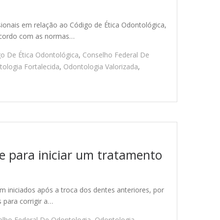
sionais em relação ao Código de Ética Odontológica,
 acordo com as normas…
o De Ética Odontológica
,
Conselho Federal De
ologia Fortalecida
,
Odontologia Valorizada
,
e para iniciar um tratamento
m iniciados após a troca dos dentes anteriores, por
 para corrigir a…
lho Federal De Odontologia
,
Odontologia
,