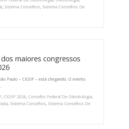
l
,
Sistema Conselhos
,
Sistema Conselhos De
 dos maiores congressos
026
 São Paulo – CIOSP – está chegando. O evento
…
P
,
CIOSP 2026
,
Conselho Federal De Odontologia
,
zada
,
Sistema Conselhos
,
Sistema Conselhos De