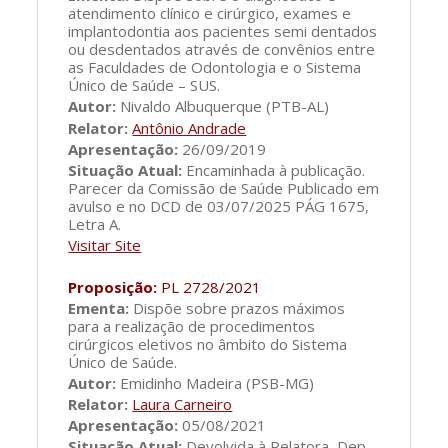
atendimento clínico e cirúrgico, exames e
implantodontia aos pacientes semi dentados
ou desdentados através de convênios entre
as Faculdades de Odontologia e o Sistema
Único de Saúde – SUS.
Autor:
Nivaldo Albuquerque (PTB-AL)
Relator:
Antônio Andrade
Apresentação:
26/09/2019
Situação Atual:
Encaminhada à publicação.
Parecer da Comissão de Saúde Publicado em
avulso e no DCD de 03/07/2025 PÁG 1675,
Letra A.
Visitar Site
Proposição:
PL 2728/2021
Ementa:
Dispõe sobre prazos máximos
para a realização de procedimentos
cirúrgicos eletivos no âmbito do Sistema
Único de Saúde.
Autor:
Emidinho Madeira (PSB-MG)
Relator:
Laura Carneiro
Apresentação:
05/08/2021
Situação Atual:
Devolvida à Relatora, Dep.