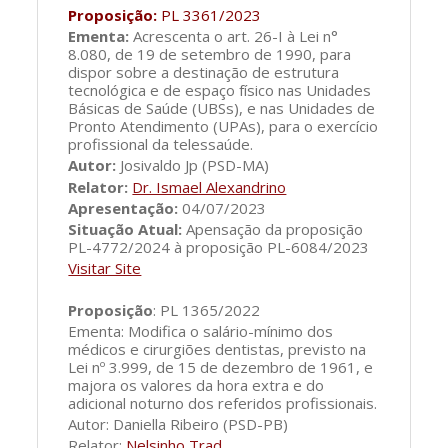
Proposição:
PL 3361/2023
Ementa:
Acrescenta o art. 26-I à Lei n°
8.080, de 19 de setembro de 1990, para
dispor sobre a destinação de estrutura
tecnológica e de espaço físico nas Unidades
Básicas de Saúde (UBSs), e nas Unidades de
Pronto Atendimento (UPAs), para o exercício
profissional da telessaúde.
Autor:
Josivaldo Jp (PSD-MA)
Relator:
Dr. Ismael Alexandrino
Apresentação:
04/07/2023
Situação Atual:
Apensação da proposição
PL-4772/2024 à proposição PL-6084/2023
Visitar Site
Proposição
: PL 1365/2022
Ementa: Modifica o salário-mínimo dos
médicos e cirurgiões dentistas, previsto na
Lei nº 3.999, de 15 de dezembro de 1961, e
majora os valores da hora extra e do
adicional noturno dos referidos profissionais.
Autor: Daniella Ribeiro (PSD-PB)
Relator:
Nelsinho Trad