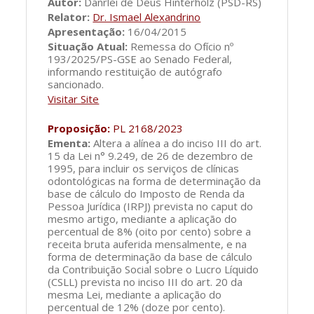
Autor:
Danrlei de Deus Hinterholz (PSD-RS)
Relator:
Dr. Ismael Alexandrino
Apresentação:
16/04/2015
Situação Atual:
Remessa do Ofício nº
193/2025/PS-GSE ao Senado Federal,
informando restituição de autógrafo
sancionado.
Visitar Site
Proposição:
PL 2168/2023
Ementa:
Altera a alínea a do inciso III do art.
15 da Lei n° 9.249, de 26 de dezembro de
1995, para incluir os serviços de clínicas
odontológicas na forma de determinação da
base de cálculo do Imposto de Renda da
Pessoa Jurídica (IRPJ) prevista no caput do
mesmo artigo, mediante a aplicação do
percentual de 8% (oito por cento) sobre a
receita bruta auferida mensalmente, e na
forma de determinação da base de cálculo
da Contribuição Social sobre o Lucro Líquido
(CSLL) prevista no inciso III do art. 20 da
mesma Lei, mediante a aplicação do
percentual de 12% (doze por cento).