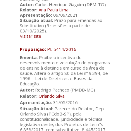
Autor:
Carlos Henrique Gaguim (DEM-TO)
Relator:
Ana Paula Lima
Apresentação:
09/09/2021
Situação atual:
Prazo para Emendas ao
Substitutivo (5 sessões a partir de
03/10/2025).
Visitar site
Proposição:
PL 5414/2016
Ementa:
Proíbe o incentivo do
desenvolvimento e veiculação de programas
de ensino à distância em curso da área de
saúde. Altera o artigo 80 da Lei nº 9.394, de
1996 – Lei de Diretrizes e Bases da
Educação.
Autor:
Rodrigo Pacheco (PMDB-MG)
Relator:
Orlando Silva
Apresentação:
31/05/2016
Situação Atual:
Parecer do Relator, Dep.
Orlando Silva (PCdoB-SP), pela
constitucionalidade, juridicidade e técnica
legislativa deste, dos Projetos de Lei n°s
6.858/2017, com substitutivo, 8.445/2017,