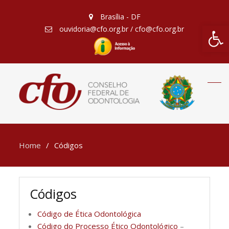
Brasília - DF
Barra de Fe
ouvidoria@cfo.org.br / cfo@cfo.org.br
Home
Códigos
Códigos
Código de Ética Odontológica
Código do Processo Ético Odontológico
–