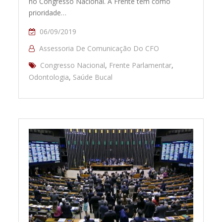
no Congresso Nacional. A Frente tem como
prioridade…
06/09/2019
Assessoria De Comunicação Do CFO
Congresso Nacional
,
Frente Parlamentar
,
Odontologia
,
Saúde Bucal