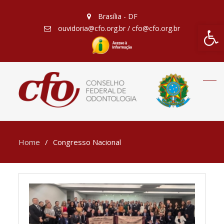
Brasília - DF
Barra de Fe
ouvidoria@cfo.org.br / cfo@cfo.org.br
Home
Congresso Nacional