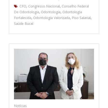
CFO
,
Congresso Nacional
,
Conselho Federal
De Odontologia
,
Odontologia
,
Odontologia
Fortalecida
,
Odontologia Valorizada
,
Piso Salarial
,
Saúde Bucal
Notícias