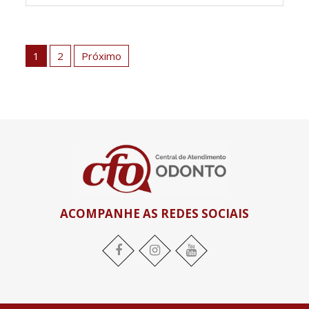
Paginação
de
1
2
Próximo
posts
ACOMPANHE AS REDES SOCIAIS
Facebook
Instagram
YouTube