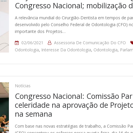
Congresso Nacional; mobilização d
A relevância mundial do Cirurgião-Dentista em tempos de pa
desenvolvido pelo Conselho Federal de Odontologia (CFO) no 
importante dos Projetos…
02/06/2021
Assessoria De Comunicação Do CFO
Odontologia
,
Interesse Da Odontologia
,
Odontologia
,
Parlam
Notícias
Congresso Nacional: Comissão Pa
celeridade na aprovação de Proje
na semana
Com base nas novas estratégias de trabalho, a Comissão Pa
(CFO) concentrou os esforços nessa quarta-feira, dia 16 de 