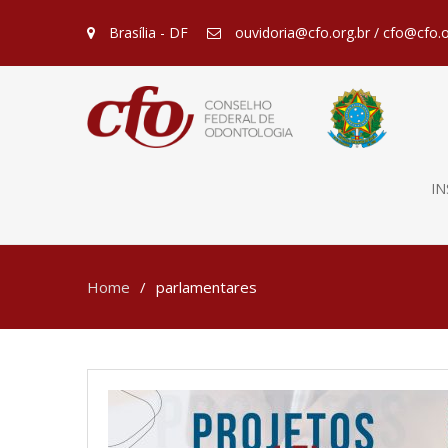
Brasília - DF
ouvidoria@cfo.org.br / cfo@cfo.o
IN
Home
parlamentares