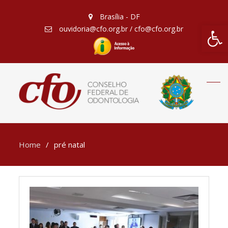
Brasília - DF
Barra de Fe
ouvidoria@cfo.org.br / cfo@cfo.org.br
Home
pré natal