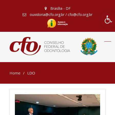
Brasília - DF
Barra de Fe
ouvidoria@cfo.org.br / cfo@cfo.org.br
Home
LDO