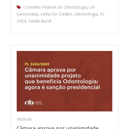
Conselho Federal De Odontologia
,
Lei
Sancionada
,
Linha De Crédito
,
Odontologia
,
PL
2424
,
Saúde Bucal
Notícias
Câmara aprova por unanimidade