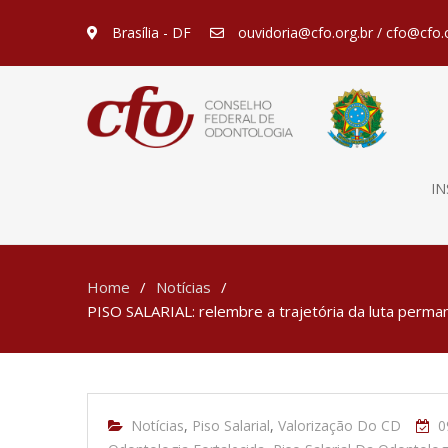
Brasília - DF
ouvidoria@cfo.org.br / cfo@cfo.
IN
Home
Notícias
PISO SALARIAL: relembre a trajetória da luta perman
Notícias
,
Piso Salarial
,
Valorização Do CD
0