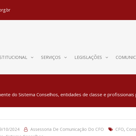
org.br
STITUCIONAL
SERVIÇOS
LEGISLAÇÕES
COMUNIC
ente do Sistema Conselhos, entidades de classe e profissionais 
9/10/2024
Assessoria De Comunicação Do CFO
CFO
,
Cons