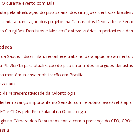
 CFO durante evento com Lula
a pela atualização do piso salarial dos cirurgiões-dentistas brasileir
s. Entenda a tramitação dos projetos na Câmara dos Deputados e Sena
dos Cirurgiões-Dentistas e Médicos” obteve vitórias importantes e d
adiada
da Saúde, Edson Hilan, reconhece trabalho para apoio ao aumento do 
L 765/15 para atualização do piso salarial dos cirurgiões-dentistas
na mantém intensa mobilização em Brasília
-salarial
 da representatividade da Odontologia
de lei tem avanço importante no Senado com relatório favorável à apr
CFO e CROs pelo Piso Salarial da Odontologia
ogia na Câmara dos Deputados conta com a presença do CFO, CROs
arial