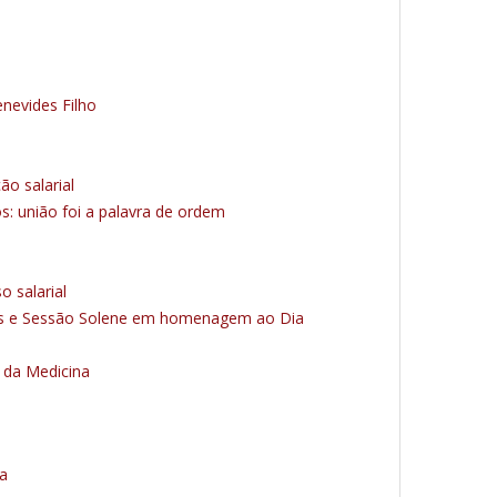
enevides Filho
o salarial
os: união foi a palavra de ordem
o salarial
icos e Sessão Solene em homenagem ao Dia
 da Medicina
ha