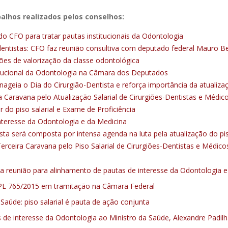
balhos realizados pelos conselhos:
 CFO para tratar pautas institucionais da Odontologia
-dentistas: CFO faz reunião consultiva com deputado federal Mauro B
es de valorização da classe odontológica
titucional da Odontologia na Câmara dos Deputados
ia o Dia do Cirurgião-Dentista e reforça importância da atualizaçã
ra Caravana pelo Atualização Salarial de Cirurgiões-Dentistas e Médic
 do piso salarial e Exame de Proficiência
nteresse da Odontologia e da Medicina
ta será composta por intensa agenda na luta pela atualização do pis
erceira Caravana pelo Piso Salarial de Cirurgiões-Dentistas e Méd
va reunião para alinhamento de pautas de interesse da Odontologia e
o PL 765/2015 em tramitação na Câmara Federal
Saúde: piso salarial é pauta de ação conjunta
 de interesse da Odontologia ao Ministro da Saúde, Alexandre Padil