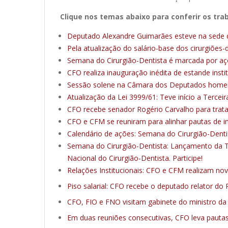
Clique nos temas abaixo para conferir os tra
Deputado Alexandre Guimarães esteve na sede do
Pela atualização do salário-base dos cirurgiões
Semana do Cirurgião-Dentista é marcada por açõ
CFO realiza inauguração inédita de estande ins
Sessão solene na Câmara dos Deputados homenage
Atualização da Lei 3999/61: Teve início a Tercei
CFO recebe senador Rogério Carvalho para tratar
CFO e CFM se reuniram para alinhar pautas de i
Calendário de ações: Semana do Cirurgião-Dentis
Semana do Cirurgião-Dentista: Lançamento da T
Nacional do Cirurgião-Dentista. Participe!
Relações Institucionais: CFO e CFM realizam no
Piso salarial: CFO recebe o deputado relator d
CFO, FIO e FNO visitam gabinete do ministro da 
Em duas reuniões consecutivas, CFO leva pautas