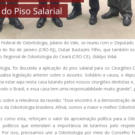
o Federal de Odontologia, Juliano do Vale, se reuniu com o Deputad
do Rio de Janeiro (CRO-RJ), Outair Bastazini Filho, que também e
o Regional de Odontologia do Ceará (CRO-CE), Gládyo Vidal.
gia, foi discutida a aplicação do piso salarial para os Cirurgiões
aliza legislação anterior sobre o assunto. Solidário a causa, o depu
ria estar aqui nesta casa lutando pelos nossos cirurgiões-dentistas 
 todo o Brasil, e essa casa tem uma responsabilidade muito grande”,
lou sobre a relevância da reunião. “Esse encontro é a demonstração d
ção da Odontologia brasileira. Afinal, somos a maior e melhor Odonto
es como esta, reforçam o valor da aproximação política para a Odon
es políticos que entendam a importância de lutarmos pelo respei
 Por isso, precisamos unir a Odontologia por meio do Conselho F