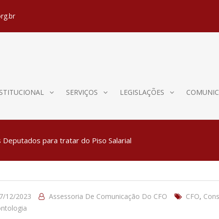
rg.br
STITUCIONAL
SERVIÇOS
LEGISLAÇÕES
COMUNIC
Deputados para tratar do Piso Salarial
7/12/2023
Assessoria De Comunicação Do CFO
CFO
,
Cons
ntologia