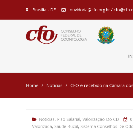
Brasília - DF
ouvidoria@cfo.org.br / cfo@cfo.o
IN
Home
Notícias
CFO é recebido na Câmara dos 
Notícias
,
Piso Salarial
,
Valorização Do CD
0
Valorizada
,
Saúde Bucal
,
Sistema Conselhos De Odo