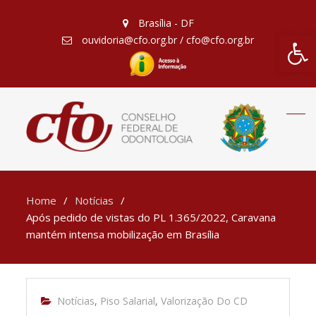
Brasília - DF
Barra de Fe
ouvidoria@cfo.org.br / cfo@cfo.org.br
Home
Notícias
Após pedido de vistas do PL 1.365/2022, Caravana
mantém intensa mobilização em Brasília
Notícias
,
Piso Salarial
,
Valorização Do CD