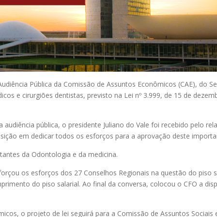
a Audiência Pública da Comissão de Assuntos Econômicos (CAE), do Sen
cos e cirurgiões dentistas, previsto na Lei nº 3.999, de 15 de dezem
 audiência pública, o presidente Juliano do Vale foi recebido pelo re
osição em dedicar todos os esforços para a aprovação deste importa
ntantes da Odontologia e da medicina.
forçou os esforços dos 27 Conselhos Regionais na questão do piso sa
rimento do piso salarial. Ao final da conversa, colocou o CFO a dis
os, o projeto de lei seguirá para a Comissão de Assuntos Sociais e