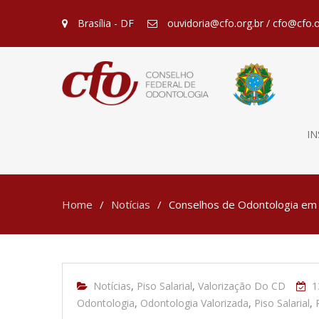
Brasília - DF
ouvidoria@cfo.org.br / cfo@cfo.o
IN
Home
Notícias
Conselhos de Odontologia em d
Notícias
,
Piso Salarial
,
Valorização Do CD
1
Odontologia
,
Odontologia Valorizada
,
Piso Salarial
,