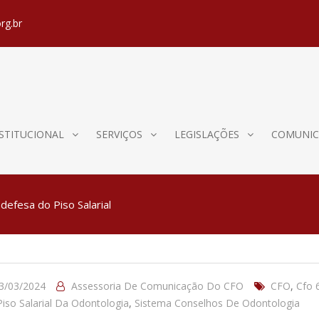
rg.br
STITUCIONAL
SERVIÇOS
LEGISLAÇÕES
COMUNIC
efesa do Piso Salarial
3/03/2024
Assessoria De Comunicação Do CFO
CFO
,
Cfo 
Piso Salarial Da Odontologia
,
Sistema Conselhos De Odontologia