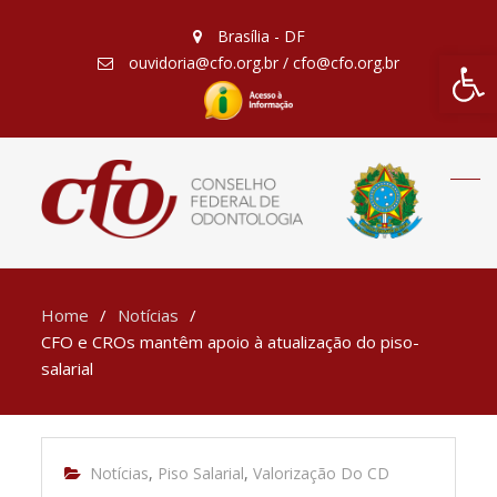
Brasília - DF
Barra de Fe
ouvidoria@cfo.org.br / cfo@cfo.org.br
Home
Notícias
CFO e CROs mantêm apoio à atualização do piso-
salarial
Notícias
,
Piso Salarial
,
Valorização Do CD