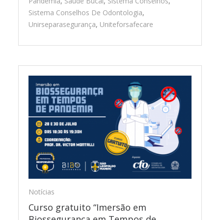
Pandemia
,
Saúde Bucal
,
Sistema Conselhos
,
Sistema Conselhos De Odontologia
,
Unirseparasegurança
,
Uniteforsafecare
Notícias
Curso gratuito “Imersão em
Biossegurança em Tempos de