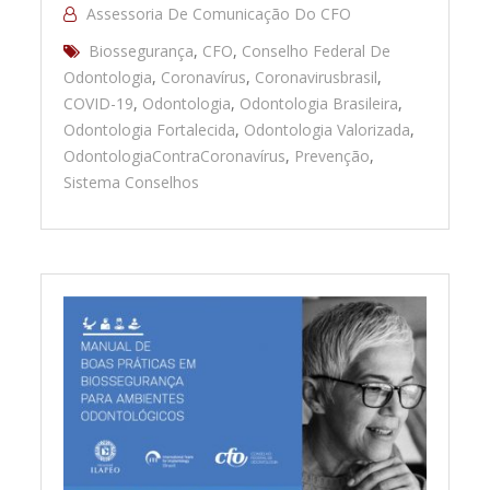
Assessoria De Comunicação Do CFO
Biossegurança
,
CFO
,
Conselho Federal De
Odontologia
,
Coronavírus
,
Coronavirusbrasil
,
COVID-19
,
Odontologia
,
Odontologia Brasileira
,
Odontologia Fortalecida
,
Odontologia Valorizada
,
OdontologiaContraCoronavírus
,
Prevenção
,
Sistema Conselhos