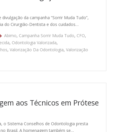
e divulgação da campanha “Sorrir Muda Tudo”,
ia do Cirurgião-Dentista e dos cuidados…
Abimo
,
Campanha Sorrir Muda Tudo
,
CFO
,
ecida
,
Odontologia Valorizada
,
lhos
,
Valorização Da Odontologia
,
Valorização
gem aos Técnicos em Prótese
, o Sistema Conselhos de Odontologia presta
va no Brasil. A homenagem também se…