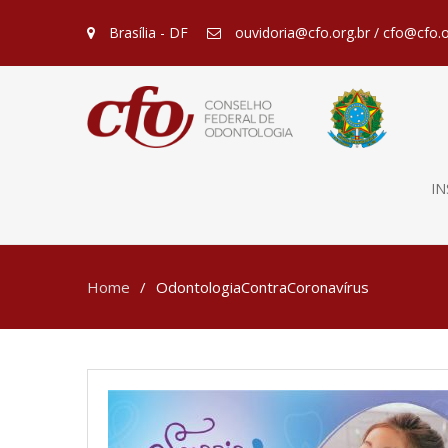
Brasília - DF
ouvidoria@cfo.org.br / cfo@cfo.o
IN
Home
OdontologiaContraCoronavírus