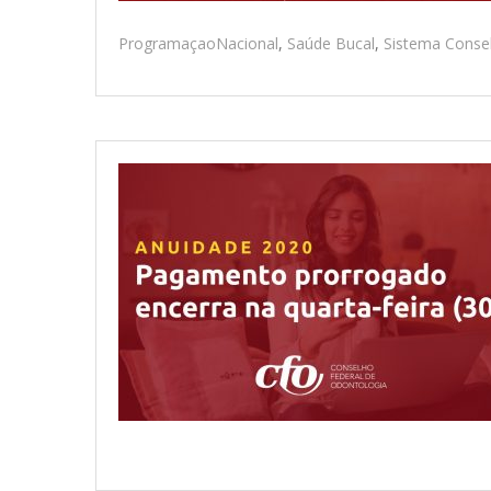
ProgramaçaoNacional
,
Saúde Bucal
,
Sistema Conse