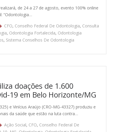
realizará, de 24 a 27 de agosto, evento 100% online
il: “Odontologia…
CFO
,
Conselho Federal De Odontologia
,
Consulta
ogia
,
Odontologia Fortalecida
,
Odontologia
os
,
Sistema Conselhos De Odontologia
iliza doações de 1.600
covid-19 em Belo Horizonte/MG
3325) e Vinícius Araújo (CRO-MG-43327) produziu e
sionais da saúde que estão na luta contra…
Ação Social
,
CFO
,
Conselho Federal De
D-19
,
MG
,
Odontologia
,
Odontologia Fortalecida
,