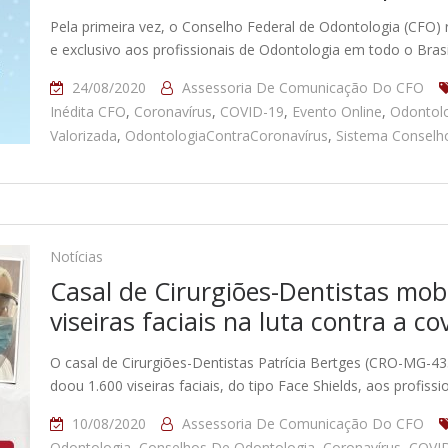
Pela primeira vez, o Conselho Federal de Odontologia (CFO) 
e exclusivo aos profissionais de Odontologia em todo o Bras
24/08/2020
Assessoria De Comunicação Do CFO
Inédita CFO
,
Coronavírus
,
COVID-19
,
Evento Online
,
Odontol
Valorizada
,
OdontologiaContraCoronavírus
,
Sistema Conselh
Notícias
Casal de Cirurgiões-Dentistas mob
viseiras faciais na luta contra a 
O casal de Cirurgiões-Dentistas Patrícia Bertges (CRO-MG-4
doou 1.600 viseiras faciais, do tipo Face Shields, aos profis
10/08/2020
Assessoria De Comunicação Do CFO
Odontologia
,
Conselhos De Odontologia
,
Coronavírus
,
COVI