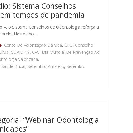
dio: Sistema Conselhos
a em tempos de pandemia
o –, o Sistema Conselhos de Odontologia reforça a
marelo. Neste ano,…
Cento De Valorização Da Vida
,
CFO
,
Conselho
írus
,
COVID-19
,
CVV
,
Dia Mundial De Prevenção Ao
ntologia Valorizada
,
,
Saúde Bucal
,
Setembro Amarelo
,
Setembro
egoria: “Webinar Odontologia
unidades”