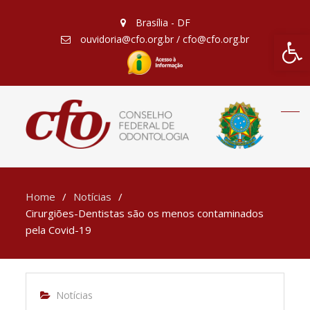
Brasília - DF
Barra de Fe
ouvidoria@cfo.org.br / cfo@cfo.org.br
Home
Notícias
Cirurgiões-Dentistas são os menos contaminados
pela Covid-19
Notícias