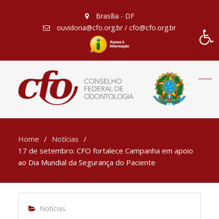
Brasília - DF
Barra de Fe
ouvidoria@cfo.org.br / cfo@cfo.org.br
Home
Notícias
17 de setembro: CFO fortalece Campanha em apoio
ao Dia Mundial da Segurança do Paciente
Notícias