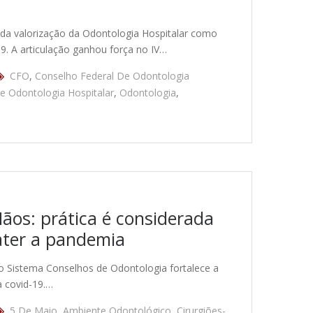
 da valorização da Odontologia Hospitalar como
19. A articulação ganhou força no IV…
CFO
,
Conselho Federal De Odontologia
De Odontologia Hospitalar
,
Odontologia
,
ãos: prática é considerada
ater a pandemia
o Sistema Conselhos de Odontologia fortalece a
à covid-19.…
5 De Maio
,
Ambiente Odontológico
,
Cirurgiões-