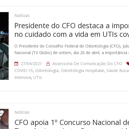
Notícias
Presidente do CFO destaca a impor
no cuidado com a vida em UTIs co
O Presidente do Conselho Federal de Odontologia (CFO), Jul
Nacional (TV Globo) de ontem, dia 26 de abril, a importância
27/04/2021
Assessoria De Comunicação Do CFO
COVID-19
,
Odontologia
,
Odontologia Hospitalar
,
Saúde Buca
Intensiva
,
UTIs
Notícias
CFO apoia 1º Concurso Nacional de