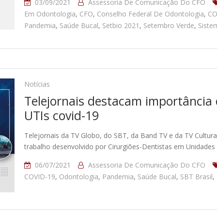
03/09/2021
Assessoria De Comunicação Do CFO
Em Odontologia
,
CFO
,
Conselho Federal De Odontologia
,
CO
Pandemia
,
Saúde Bucal
,
Setbio 2021
,
Setembro Verde
,
Siste
Notícias
Telejornais destacam importância 
UTIs covid-19
Telejornais da TV Globo, do SBT, da Band TV e da TV Cultura
trabalho desenvolvido por Cirurgiões-Dentistas em Unidades 
06/07/2021
Assessoria De Comunicação Do CFO
COVID-19
,
Odontologia
,
Pandemia
,
Saúde Bucal
,
SBT Brasil
,