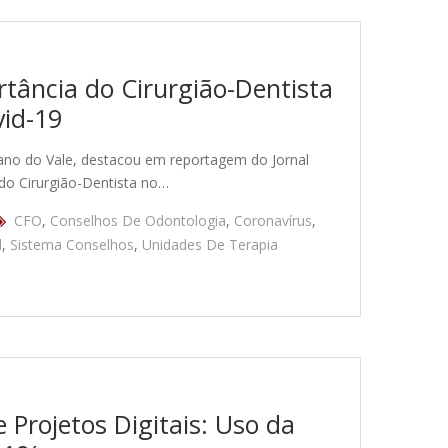
tância do Cirurgião-Dentista
vid-19
iano do Vale, destacou em reportagem do Jornal
 do Cirurgião-Dentista no…
CFO
,
Conselhos De Odontologia
,
Coronavírus
,
l
,
Sistema Conselhos
,
Unidades De Terapia
 Projetos Digitais: Uso da