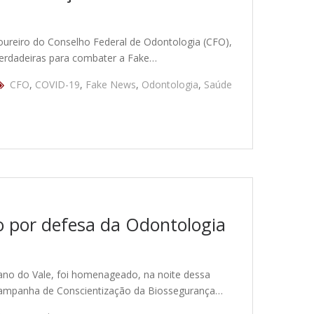
oureiro do Conselho Federal de Odontologia (CFO),
 verdadeiras para combater a Fake…
CFO
,
COVID-19
,
Fake News
,
Odontologia
,
Saúde
 por defesa da Odontologia
iano do Vale, foi homenageado, na noite dessa
a Campanha de Conscientização da Biossegurança…