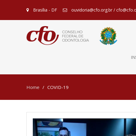
Brasília - DF
ouvidoria@cfo.org.br / cfo@cfo.o
IN
Home
COVID-19