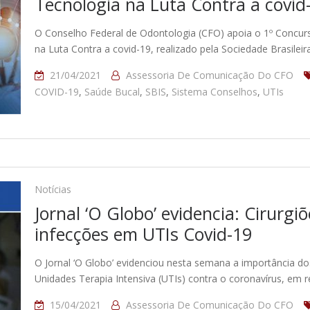
Tecnologia na Luta Contra a covid
O Conselho Federal de Odontologia (CFO) apoia o 1º Concurs
na Luta Contra a covid-19, realizado pela Sociedade Brasile
21/04/2021
Assessoria De Comunicação Do CFO
COVID-19
,
Saúde Bucal
,
SBIS
,
Sistema Conselhos
,
UTIs
Notícias
Jornal ‘O Globo’ evidencia: Cirurg
infecções em UTIs Covid-19
O Jornal ‘O Globo’ evidenciou nesta semana a importância dos
Unidades Terapia Intensiva (UTIs) contra o coronavírus, em
15/04/2021
Assessoria De Comunicação Do CFO