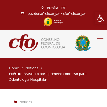
Brasília - DF
Barra de Fe
ouvidoria@cfo.org.br / cfo@cfo.org.br
Home
Notícias
Exército Brasileiro abre primeiro concurso para
Odontologia Hospitalar
Notícias