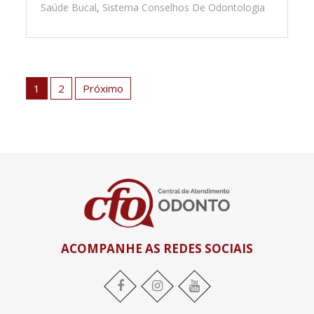
Saúde Bucal
,
Sistema Conselhos De Odontologia
Paginação
de
1
2
Próximo
posts
ACOMPANHE AS REDES SOCIAIS
YouTube