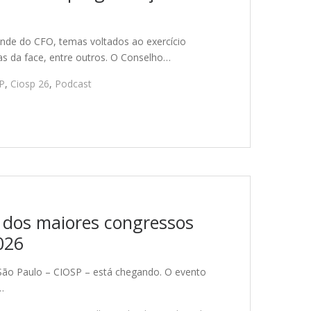
ande do CFO, temas voltados ao exercício
icas da face, entre outros. O Conselho…
P
,
Ciosp 26
,
Podcast
 dos maiores congressos
026
 São Paulo – CIOSP – está chegando. O evento
…