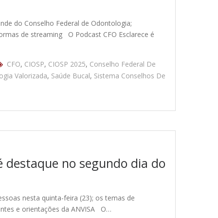
ande do Conselho Federal de Odontologia;
aformas de streaming O Podcast CFO Esclarece é
CFO
,
CIOSP
,
CIOSP 2025
,
Conselho Federal De
ogia Valorizada
,
Saúde Bucal
,
Sistema Conselhos De
 é destaque no segundo dia do
ssoas nesta quinta-feira (23); os temas de
ientes e orientações da ANVISA O…