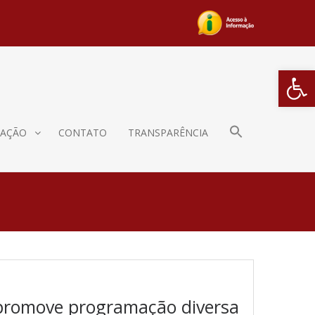
Barra de Fe
AÇÃO
CONTATO
TRANSPARÊNCIA
 promove programação diversa