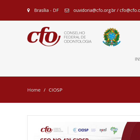
Brasília - DF
ouvidoria@cfo.org.br / cfo@cfo.o
IN
Home
CIOSP