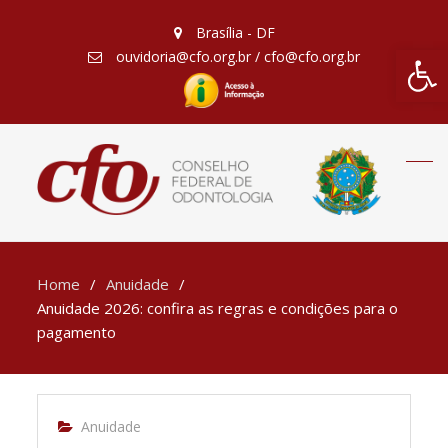
Brasília - DF
Barra de Fe
ouvidoria@cfo.org.br / cfo@cfo.org.br
Home
Anuidade
Anuidade 2026: confira as regras e condições para o
pagamento
Anuidade