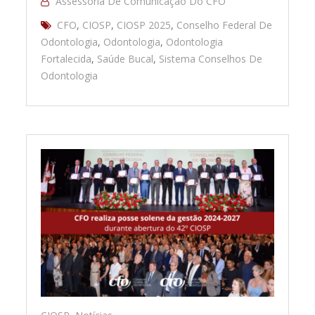
Assessoria De Comunicação Do CFO
CFO
,
CIOSP
,
CIOSP 2025
,
Conselho Federal De
Odontologia
,
Odontologia
,
Odontologia
Fortalecida
,
Saúde Bucal
,
Sistema Conselhos De
Odontologia