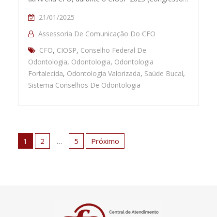
21/01/2025
Assessoria De Comunicação Do CFO
CFO
,
CIOSP
,
Conselho Federal De
Odontologia
,
Odontologia
,
Odontologia
Fortalecida
,
Odontologia Valorizada
,
Saúde Bucal
,
Sistema Conselhos De Odontologia
Paginação
de
1
2
…
5
Próximo
posts