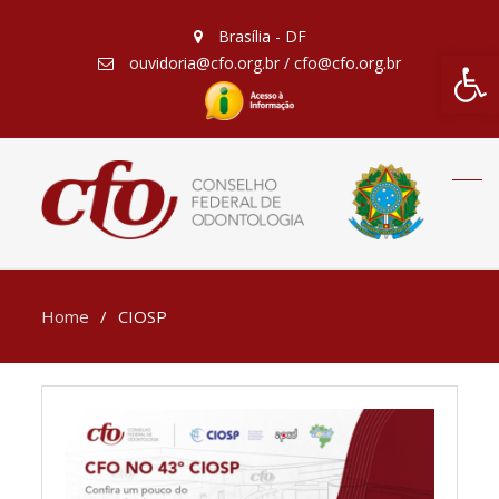
Brasília - DF
Barra de Fe
ouvidoria@cfo.org.br / cfo@cfo.org.br
Home
CIOSP