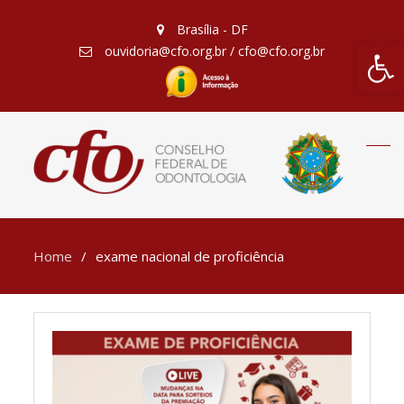
Brasília - DF
Barra de Fe
ouvidoria@cfo.org.br / cfo@cfo.org.br
Home
exame nacional de proficiência