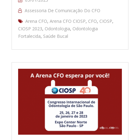
Assessoria De Comunicação Do CFO
Arena CFO
,
Arena CFO CIOSP
,
CFO
,
CIOSP
,
CIOSP 2023
,
Odontologia
,
Odontologia
Fortalecida
,
Saúde Bucal