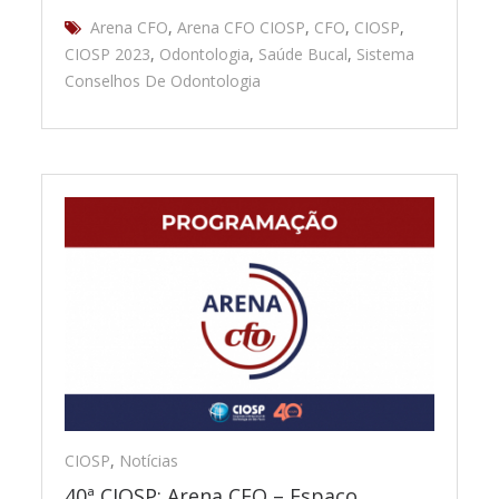
Arena CFO
,
Arena CFO CIOSP
,
CFO
,
CIOSP
,
CIOSP 2023
,
Odontologia
,
Saúde Bucal
,
Sistema
Conselhos De Odontologia
CIOSP
,
Notícias
40ª CIOSP: Arena CFO – Espaço