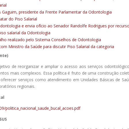
rial
 Gaguim, presidente da Frente Parlamentar da Odontologia
ar do Piso Salarial
ontologia e envia ofício ao Senador Randolfe Rodrigues por recurso
so salarial da Odontologia
abalho realizado pelo Sistema Conselhos de Odontologia
m Ministro da Saúde para discutir Piso Salarial da categoria
ente)
tivo de reorganizar e ampliar o acesso aos serviços odontológicos
tos mais complexos. Essa política é fruto de uma construção coleti
a oferecer serviços como atendimento em Unidades Básicas de Saú
oratórios regionais.
cal
09/politica_nacional_saude_bucal_acoes.pdf
 SUS