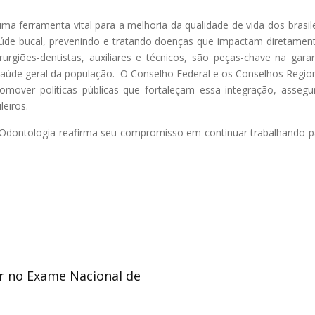
a ferramenta vital para a melhoria da qualidade de vida dos bras
 saúde bucal, prevenindo e tratando doenças que impactam diretame
irurgiões-dentistas, auxiliares e técnicos, são peças-chave na ga
 saúde geral da população. O Conselho Federal e os Conselhos Regi
mover políticas públicas que fortaleçam essa integração, asseg
leiros.
Odontologia reafirma seu compromisso em continuar trabalhando par
er no Exame Nacional de