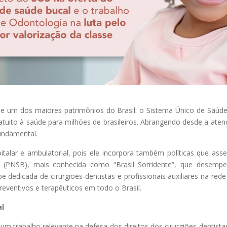
de um dos maiores patrimônios do Brasil: o Sistema Único de Saúde
gratuito à saúde para milhões de brasileiros. Abrangendo desde a at
undamental.
talar e ambulatorial, pois ele incorpora também políticas que asse
cal (PNSB), mais conhecida como “Brasil Sorridente”, que desem
dedicada de cirurgiões-dentistas e profissionais auxiliares na rede
eventivos e terapêuticos em todo o Brasil.
al
 trabalho relevante na defesa dos direitos dos cirurgiões-dentistas