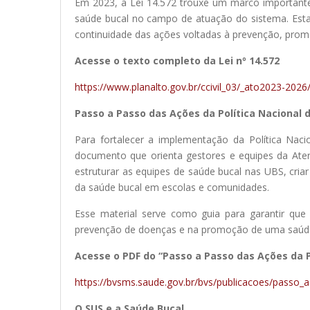
Em 2023, a Lei 14.572 trouxe um marco importante a
saúde bucal no campo de atuação do sistema. Esta 
continuidade das ações voltadas à prevenção, prom
Acesse o texto completo da Lei nº 14.572
https://www.planalto.gov.br/ccivil_03/_ato2023-202
Passo a Passo das Ações da Política Nacional 
Para fortalecer a implementação da Política Nac
documento que orienta gestores e equipes da Aten
estruturar as equipes de saúde bucal nas UBS, cri
da saúde bucal em escolas e comunidades.
Esse material serve como guia para garantir que 
prevenção de doenças e na promoção de uma saúde
Acesse o PDF do “Passo a Passo das Ações da P
https://bvsms.saude.gov.br/bvs/publicacoes/passo_a
O SUS e a Saúde Bucal