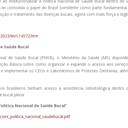
o institucionalizar a Política Nacional de Saúde Bucal dentro do SUS
lei consolida o papel do Brasil Sorridente como parte fundamental
oção e tratamento das doenças bucais, agora com mais força e legit
6/2023/lei/L14572.htm
de Saúde Bucal
ional de Saúde Bucal (PNSB), o Ministério da Saúde (MS) dispon
ção Básica sobre como organizar e expandir o acesso aos serviços 
ar e implementar os CEOs e Laboratórios de Próteses Dentárias, al
os brasileiros tenham acesso à assistência odontológica dentro 
 bucal plena.
olítica Nacional de Saúde Bucal”
coes_politica_nacional_saudebucal.pdf