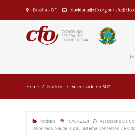
Brasília - DF
ouvidoria@cfo.org.br / cfo@cfo.o
IN
Home
Notícias
Aniversário do SUS
Notícias
19/09/2024
Assessoria De C
Valorizada
,
Saúde Bucal
,
Sistema Conselhos De Odo