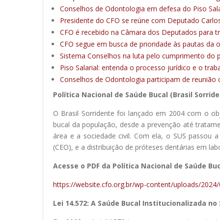
Conselhos de Odontologia em defesa do Piso Sala
Presidente do CFO se reúne com Deputado Carlos
CFO é recebido na Câmara dos Deputados para trat
CFO segue em busca de prioridade às pautas da od
Sistema Conselhos na luta pelo cumprimento do pi
Piso Salarial: entenda o processo jurídico e o tr
Conselhos de Odontologia participam de reunião co
Política Nacional de Saúde Bucal (Brasil Sorrid
O Brasil Sorridente foi lançado em 2004 com o obje
bucal da população, desde a prevenção até tratamen
área e a sociedade civil. Com ela, o SUS passou 
(CEO), e a distribuição de próteses dentárias em lab
Acesse o PDF da Política Nacional de Saúde Bu
https://website.cfo.org.br/wp-content/uploads/2024/
Lei 14.572: A Saúde Bucal Institucionalizada no