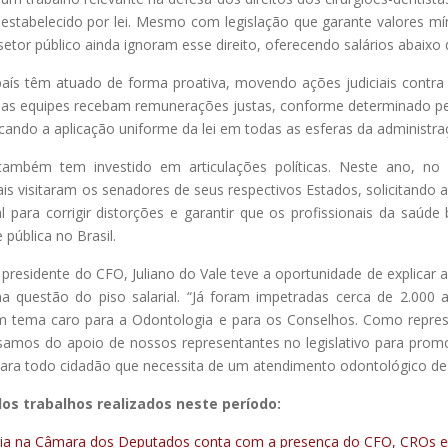
l estabelecido por lei. Mesmo com legislação que garante valores m
etor público ainda ignoram esse direito, oferecendo salários abaixo 
aís têm atuado de forma proativa, movendo ações judiciais contra 
suas equipes recebam remunerações justas, conforme determinado pel
cando a aplicação uniforme da lei em todas as esferas da administra
também tem investido em articulações políticas. Neste ano, n
s visitaram os senadores de seus respectivos Estados, solicitando ap
ial para corrigir distorções e garantir que os profissionais da saúd
ública no Brasil.
presidente do CFO, Juliano do Vale teve a oportunidade de explicar 
a questão do piso salarial. “Já foram impetradas cerca de 2.000 a
um tema caro para a Odontologia e para os Conselhos. Como represe
ecisamos do apoio de nossos representantes no legislativo para pro
 para todo cidadão que necessita de um atendimento odontológico de
dos trabalhos realizados neste período:
ia na Câmara dos Deputados conta com a presença do CFO, CROs e