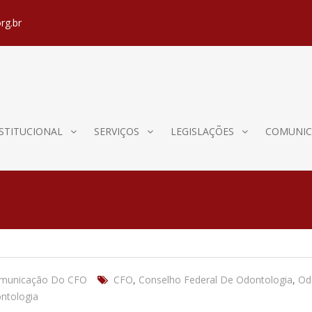
rg.br
STITUCIONAL
SERVIÇOS
LEGISLAÇÕES
COMUNIC
omunicação Do CFO
CFO
,
Conselho Federal De Odontologia
,
Od
ntologia