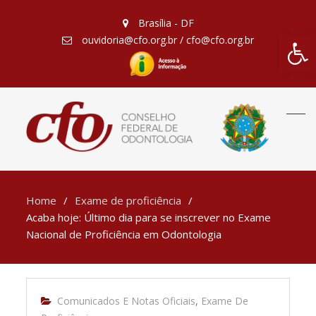
Brasília - DF
Barra de Fe
ouvidoria@cfo.org.br / cfo@cfo.org.br
Home
Exame de proficiência
Acaba hoje: Último dia para se inscrever no Exame
Nacional de Proficiência em Odontologia
Comunicados E Notas Oficiais
,
Exame De