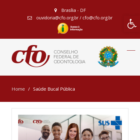
Brasília - DF
Barra de Fe
ouvidoria@cfo.org.br / cfo@cfo.org.br
Home
Saúde Bucal Pública