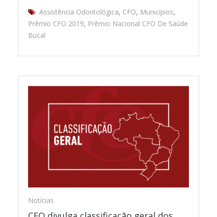
Assistência Odontológica
,
CFO
,
Municipios
,
Prêmio CFO 2019
,
Prêmio Nacional CFO De Saúde
Bucal
Notícias
CFO divulga classificação geral dos