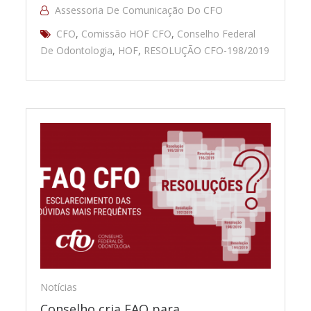
Assessoria De Comunicação Do CFO
CFO
,
Comissão HOF CFO
,
Conselho Federal
De Odontologia
,
HOF
,
RESOLUÇÃO CFO-198/2019
Notícias
Conselho cria FAQ para