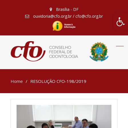
Brasília - DF
Barra de Fe
ouvidoria@cfo.org.br / cfo@cfo.org.br
Home
RESOLUÇÃO CFO-198/2019