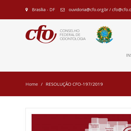
Brasília - DF
ouvidoria@cfo.org.br / cfo@cfo.o
IN
Home
RESOLUÇÃO CFO-197/2019