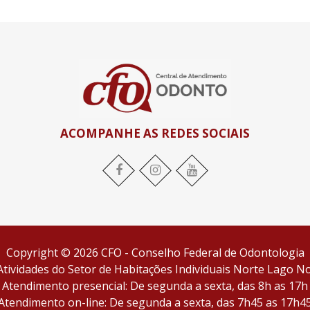
ACOMPANHE AS REDES SOCIAIS
Facebook
Instagram
YouTube
Copyright © 2026 CFO - Conselho Federal de Odontologia
tividades do Setor de Habitações Individuais Norte Lago Nor
Atendimento presencial: De segunda a sexta, das 8h as 17h
Atendimento on-line: De segunda a sexta, das 7h45 as 17h4