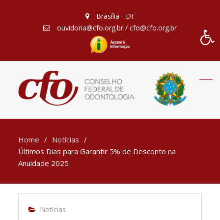
Brasília - DF
Barra de Fe
ouvidoria@cfo.org.br / cfo@cfo.org.br
Home
Notícias
Últimos Dias para Garantir 5% de Desconto na
Anuidade 2025
Notícias