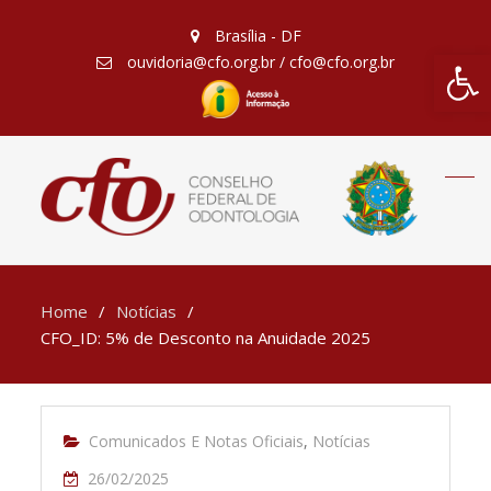
Brasília - DF
Barra de Fe
ouvidoria@cfo.org.br / cfo@cfo.org.br
Home
Notícias
CFO_ID: 5% de Desconto na Anuidade 2025
Comunicados E Notas Oficiais
,
Notícias
26/02/2025