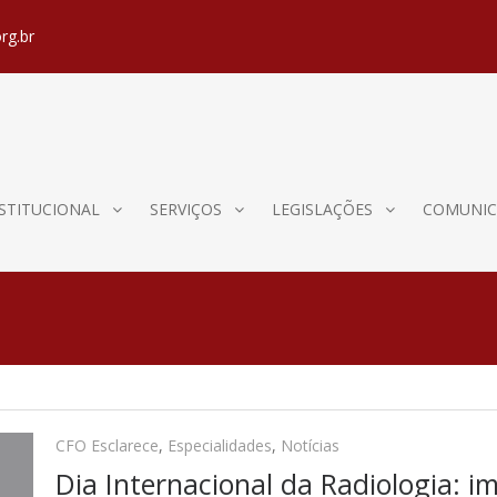
rg.br
STITUCIONAL
SERVIÇOS
LEGISLAÇÕES
COMUNIC
CFO Esclarece
,
Especialidades
,
Notícias
Dia Internacional da Radiologia: i