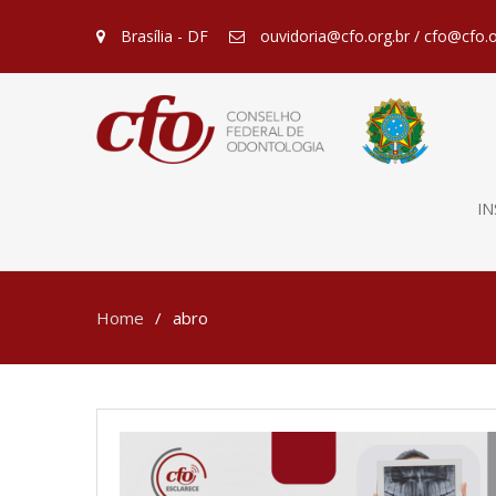
Brasília - DF
ouvidoria@cfo.org.br / cfo@cfo.o
IN
Home
abro