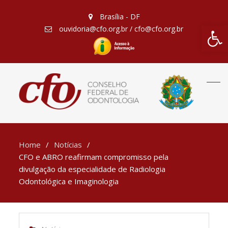
Brasília - DF
Barra de Fe
ouvidoria@cfo.org.br / cfo@cfo.org.br
Home
Notícias
CFO e ABRO reafirmam compromisso pela
divulgação da especialidade de Radiologia
Odontológica e Imaginologia