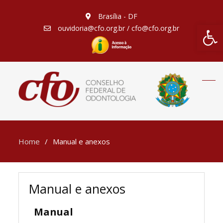
Brasília - DF
Barra de Fe
ouvidoria@cfo.org.br / cfo@cfo.org.br
Home
Manual e anexos
Manual e anexos
Manual