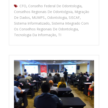
CFO
,
Conselho Federal De Odontologia
,
Conselhos Regionais De Odontolgoia
,
Migração
De Dados
,
MUMPS.
,
Odontologia
,
SISCAF
,
Sistema Informatizado
,
Sistema Integrado Com
Os Conselhos Regionais De Odontologia
,
Tecnologia Da Informação
,
TI