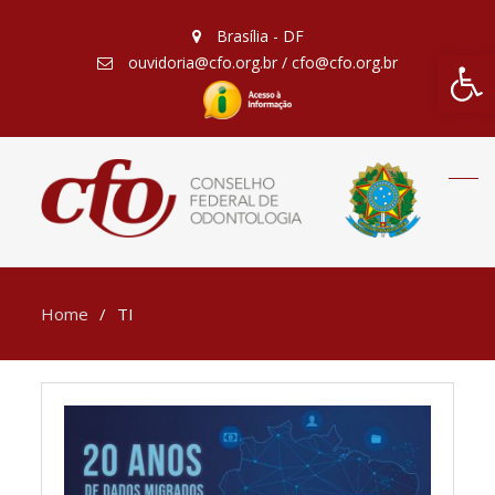
Brasília - DF
Barra de Fe
ouvidoria@cfo.org.br / cfo@cfo.org.br
Home
TI