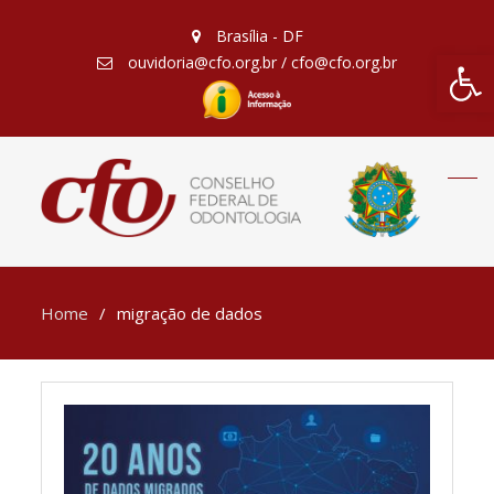
Brasília - DF
Barra de Fe
ouvidoria@cfo.org.br / cfo@cfo.org.br
Home
migração de dados